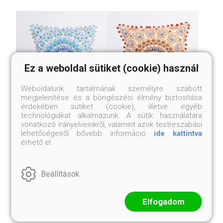
Ez a weboldal sütiket (cookie) használ
Weboldalunk tartalmának személyre szabott
megjelenítése és a böngészési élmény biztosítása
érdekében sütiket (cookie), illetve egyéb
technológiákat alkalmazunk. A sütik használatára
KIS MÉRETŰ, KÉZI
KIS MÉRETŰ, KÉZI
vonatkozó irányelveinkről, valamint azok testreszabási
HÍMZÉSŰ NEPÁLI
HÍMZÉSŰ NEPÁLI
lehetőségeiről bővebb információ
ide kattintva
DÍSZPÁRNAHUZAT
DÍSZPÁRNAHUZAT
érhető el.
Türkiz
Narancssárga
24 999 Ft
24 999 Ft
Beállítások
Elfogadom