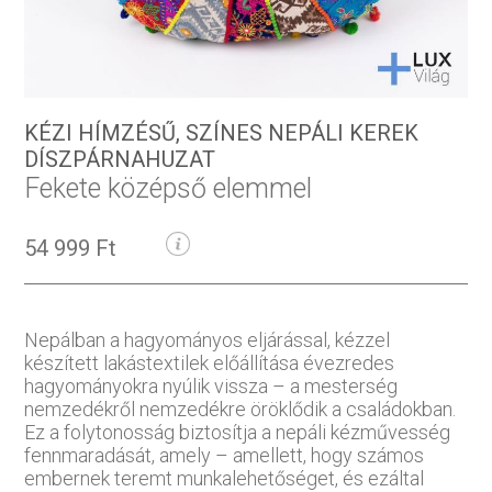
KÉZI HÍMZÉSŰ, SZÍNES NEPÁLI KEREK
DÍSZPÁRNAHUZAT
Fekete középső elemmel
54 999 Ft
Nepálban a hagyományos eljárással, kézzel
készített lakástextilek előállítása évezredes
hagyományokra nyúlik vissza – a mesterség
nemzedékről nemzedékre öröklődik a családokban.
Ez a folytonosság biztosítja a nepáli kézművesség
fennmaradását, amely – amellett, hogy számos
embernek teremt munkalehetőséget, és ezáltal