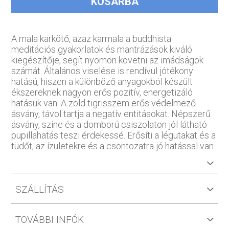
KOSÁRBA
A mala karkötő, azaz karmala a buddhista
meditációs gyakorlatok és mantrázások kiváló
kiegészítője, segít nyomon követni az imádságok
számát. Általános viselése is rendívül jótékony
hatású, hiszen a különböző anyagokból készült
ékszereknek nagyon erős pozitív, energetizáló
hatásuk van. A zöld tigrisszem erős védelmező
ásvány, távol tartja a negatív entitásokat. Népszerű
ásvány, színe és a domború csiszolaton jól látható
pupillahatás teszi érdekessé. Erősíti a légutakat és a
tüdőt, az ízületekre és a csontozatra jó hatással van.
SZÁLLÍTÁS
TOVÁBBI INFÓK