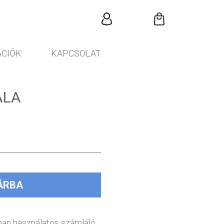
CIÓK
KAPCSOLAT
ALA
ÁRBA
an használatos számláló,