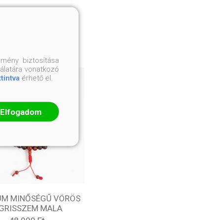
mény biztosítása
nálatára vonatkozó
ttintva
érhető el.
Elfogadom
UM MINŐSÉGŰ VÖRÖS
IGRISSZEM MALA