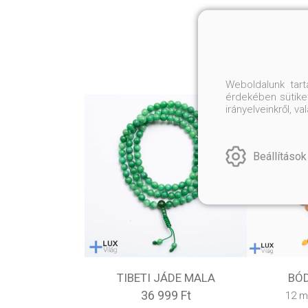
Weboldalunk tar
érdekében sütiket
irányelveinkről, 
Beállítások
TIBETI JÁDE MALA
BÓ
36 999 Ft
12 