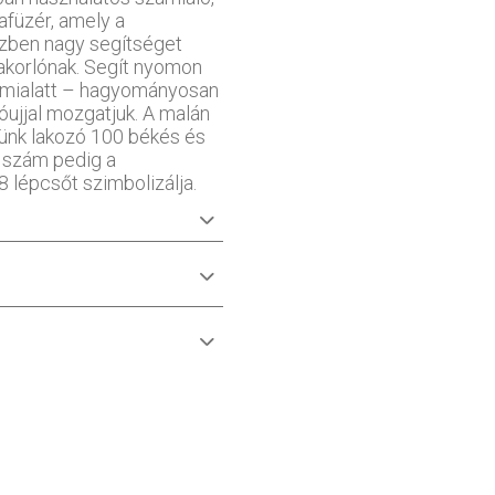
füzér, amely a
özben nagy segítséget
yakorlónak. Segít nyomon
, mialatt – hagyományosan
tóujjal mozgatjuk. A malán
ünk lakozó 100 békés és
s szám pedig a
 lépcsőt szimbolizálja.