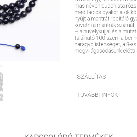
más néven buddhista rózsa
meditációs gyakorlatok k
nyújt a mantrát recitáló g
követni a mantrák számát
– a hüvelykujjal és a muta
található 100 szem a benn
haragvó istenséget, a 8-a
megvilágosodásunk előtti 8
SZÁLLÍTÁS
TOVÁBBI INFÓK