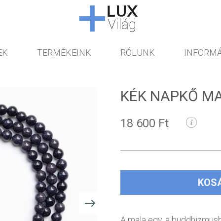
EK
TERMÉKEINK
RÓLUNK
INFORMÁ
KÉK NAPKŐ M
18 600 Ft
KOS
A mala egy, a buddhizmusb