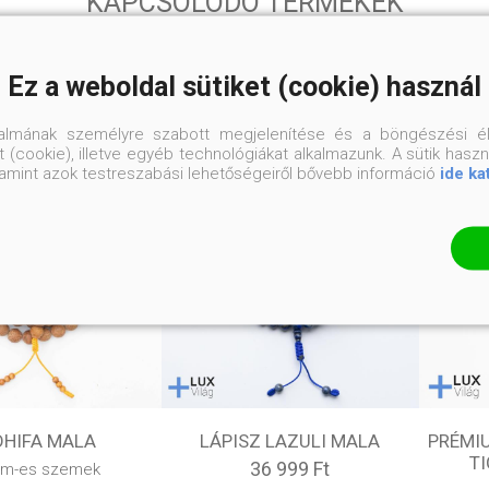
KAPCSOLÓDÓ TERMÉKEK
Ez a weboldal sütiket (cookie) használ
talmának személyre szabott megjelenítése és a böngészési él
 (cookie), illetve egyéb technológiákat alkalmazunk. A sütik hasz
valamint azok testreszabási lehetőségeiről bővebb információ
ide ka
DHIFA MALA
LÁPISZ LAZULI MALA
PRÉMI
T
36 999 Ft
mm-es szemek