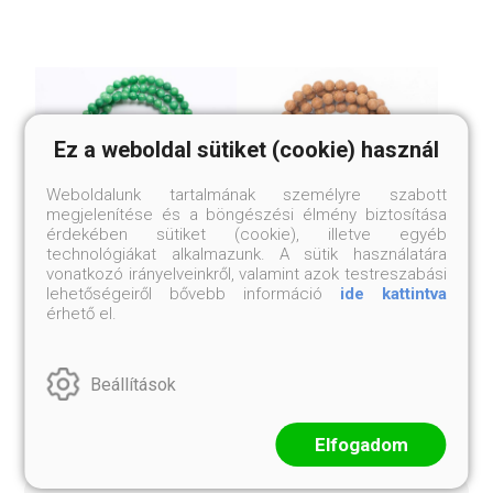
Ez a weboldal sütiket (cookie) használ
Weboldalunk tartalmának személyre szabott
megjelenítése és a böngészési élmény biztosítása
érdekében sütiket (cookie), illetve egyéb
technológiákat alkalmazunk. A sütik használatára
vonatkozó irányelveinkről, valamint azok testreszabási
lehetőségeiről bővebb információ
ide kattintva
TIBETI JÁDE MALA
BÓDHIFA MALA
érhető el.
36 999 Ft
12 mm-es szemek
34 999 Ft
Beállítások
Elfogadom