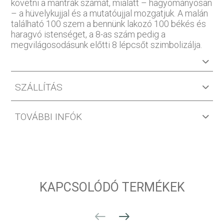
követni a mantrák számát, mialatt – hagyományosan
– a hüvelykujjal és a mutatóujjal mozgatjuk. A malán
található 100 szem a bennünk lakozó 100 békés és
haragvó istenséget, a 8-as szám pedig a
megvilágosodásunk előtti 8 lépcsőt szimbolizálja.
SZÁLLÍTÁS
TOVÁBBI INFÓK
KAPCSOLÓDÓ TERMÉKEK