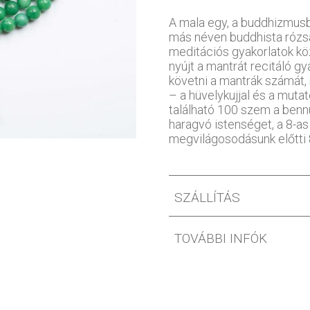
A mala egy, a buddhizmusb
más néven buddhista rózsa
meditációs gyakorlatok k
nyújt a mantrát recitáló g
követni a mantrák számát
– a hüvelykujjal és a muta
található 100 szem a benn
haragvó istenséget, a 8-a
megvilágosodásunk előtti 8
SZÁLLÍTÁS
TOVÁBBI INFÓK