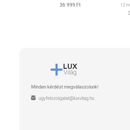
36 999 Ft
12 
Minden kérdést megválaszolunk!
ugyfelszolgalat@luxvilag.hu