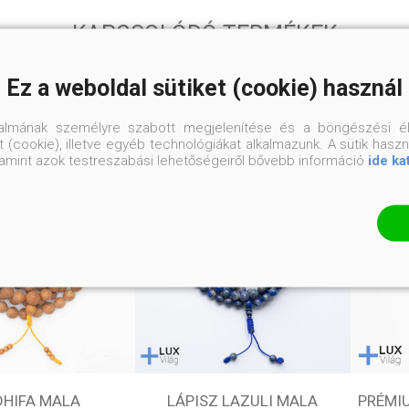
KAPCSOLÓDÓ TERMÉKEK
Ez a weboldal sütiket (cookie) használ
talmának személyre szabott megjelenítése és a böngészési él
 (cookie), illetve egyéb technológiákat alkalmazunk. A sütik hasz
valamint azok testreszabási lehetőségeiről bővebb információ
ide ka
DHIFA MALA
LÁPISZ LAZULI MALA
PRÉMI