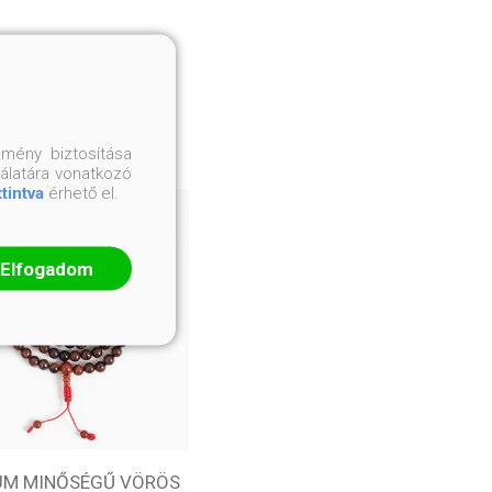
mény biztosítása
nálatára vonatkozó
ttintva
érhető el.
Elfogadom
UM MINŐSÉGŰ VÖRÖS