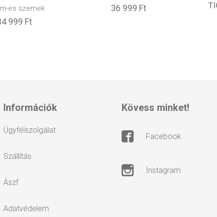
T
36 999 Ft
mm-es szemek
34 999 Ft
információk
kövess minket!
ügyfélszolgálat
facebook
szállítás
instagram
ászf
adatvédelem