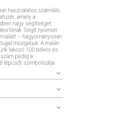
an használatos számláló,
füzér, amely a
özben nagy segítséget
yakorlónak. Segít nyomon
, mialatt – hagyományosan
tóujjal mozgatjuk. A malán
ünk lakozó 100 békés és
s szám pedig a
 lépcsőt szimbolizálja.