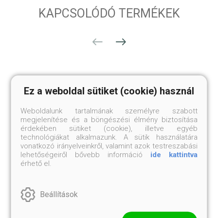
KAPCSOLÓDÓ TERMÉKEK
Ez a weboldal sütiket (cookie) használ
Weboldalunk tartalmának személyre szabott
megjelenítése és a böngészési élmény biztosítása
érdekében sütiket (cookie), illetve egyéb
technológiákat alkalmazunk. A sütik használatára
vonatkozó irányelveinkről, valamint azok testreszabási
lehetőségeiről bővebb információ
ide kattintva
érhető el.
TIBETI JÁDE MALA
BÓDHIFA MALA
36 999 Ft
Beállítások
12 mm-es szemek
34 999 Ft