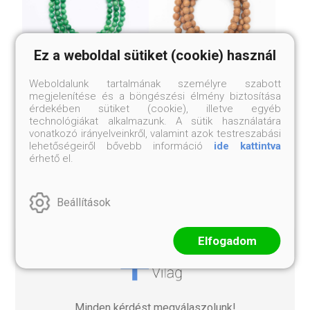
Ez a weboldal sütiket (cookie) használ
Weboldalunk tartalmának személyre szabott
megjelenítése és a böngészési élmény biztosítása
érdekében sütiket (cookie), illetve egyéb
TIBETI JÁDE MALA
BÓDHIFA MALA
technológiákat alkalmazunk. A sütik használatára
36 999 Ft
12 mm-es szemek
vonatkozó irányelveinkről, valamint azok testreszabási
lehetőségeiről bővebb információ
ide kattintva
34 999 Ft
érhető el.
Beállítások
Elfogadom
Minden kérdést megválaszolunk!