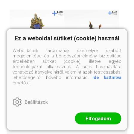
Ez a weboldal sütiket (cookie) használ
Weboldalunk tartalmának személyre szabott
megjelenítése és a böngészési élmény biztosítása
érdekében sütiket (cookie), illetve egyéb
technológiákat alkalmazunk. A sütik használatára
vonatkozó irányelveinkről, valamint azok testreszabási
SZÍNES
GURU RINPOCSE
lehetőségeiről bővebb információ
ide kattintva
VADZSRASZATTVA
SZOBOR
érhető el.
SZOBOR
Előrendelői ár:
14 999 Ft
14 999 Ft
Beállítások
Elfogadom