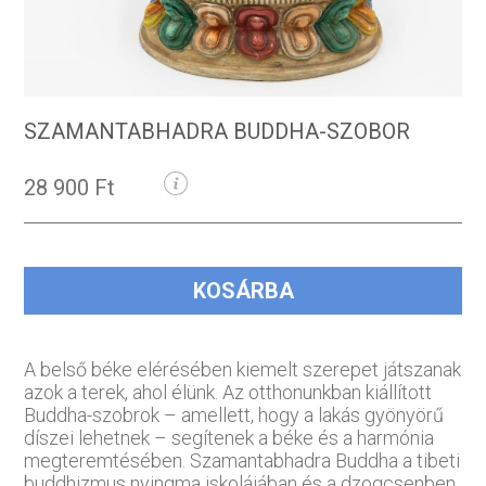
SZAMANTABHADRA BUDDHA-SZOBOR
28 900 Ft
KOSÁRBA
A belső béke elérésében kiemelt szerepet játszanak
azok a terek, ahol élünk. Az otthonunkban kiállított
Buddha-szobrok – amellett, hogy a lakás gyönyörű
díszei lehetnek – segítenek a béke és a harmónia
megteremtésében. Szamantabhadra Buddha a tibeti
buddhizmus nyingma iskolájában és a dzogcsenben