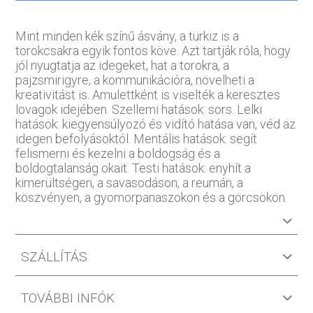
Mint minden kék színű ásvány, a türkiz is a
torokcsakra egyik fontos köve. Azt tartják róla, hogy
jól nyugtatja az idegeket, hat a torokra, a
pajzsmirigyre, a kommunikációra, növelheti a
kreativitást is. Amulettként is viselték a keresztes
lovagok idejében. Szellemi hatások: sors. Lelki
hatások: kiegyensúlyozó és vidító hatása van, véd az
idegen befolyásoktól. Mentális hatások: segít
felismerni és kezelni a boldogság és a
boldogtalanság okait. Testi hatások: enyhít a
kimerültségen, a savasodáson, a reumán, a
köszvényen, a gyomorpanaszokon és a görcsökön.
SZÁLLÍTÁS
TOVÁBBI INFÓK