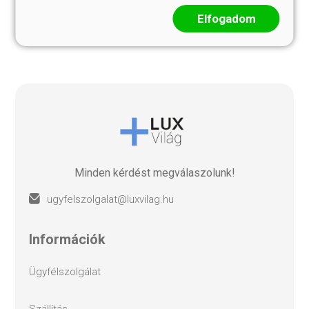
18 999 Ft
15 999 Ft
Elfogadom
Minden kérdést megválaszolunk!
ugyfelszolgalat@luxvilag.hu
információk
ügyfélszolgálat
szállítás