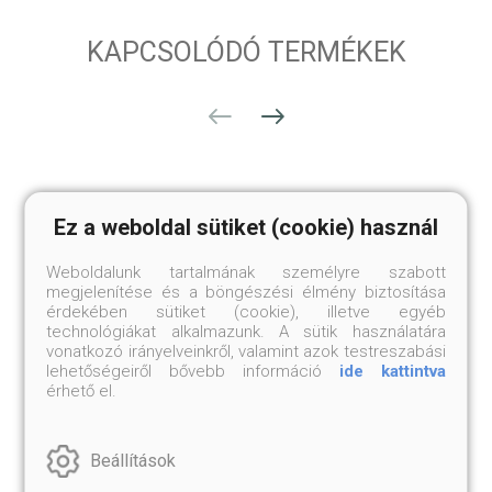
KAPCSOLÓDÓ TERMÉKEK
Ez a weboldal sütiket (cookie) használ
Weboldalunk tartalmának személyre szabott
megjelenítése és a böngészési élmény biztosítása
érdekében sütiket (cookie), illetve egyéb
technológiákat alkalmazunk. A sütik használatára
vonatkozó irányelveinkről, valamint azok testreszabási
lehetőségeiről bővebb információ
ide kattintva
érhető el.
EGYEDI TÖKÉLETES
BOLDOGSÁG KULCSA
EGYENSÚLY NYAKLÁNC
TÜRKIZ NYAKLÁNC
Beállítások
Türkiz-rudraksha
L méret