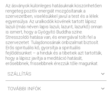
Az ásványok különleges hatásuknak köszönhetően
rengeteg pozitív energiát mozgósítanak a
szervezetben, viselésükkel javul a test és a lélek
egyensúlya. Az uralkodók kövének tartott lápisz
lazuli (más néven lapis lazuli, lazurit, lazurkő) onnan
is ismert, hogy a Gyógyító Buddha színe.
Stresszoldó hatása van, és energiával tölti fel a
szervezetet. Tulajdonosának önbizalmat biztosít.
Erős spirituális kő, gyorsítja a spirituális
fejlődésünket – a hinduk és a tibetiek azt tartották,
hogy a lápisz javítja a meditáció hatását,
erősebbnek, frissebbnek érezzük tőle magunkat.
SZÁLLÍTÁS
TOVÁBBI INFÓK