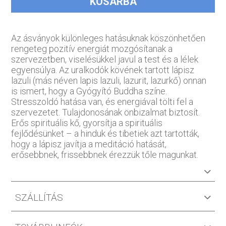
KOSÁRBA
Az ásványok különleges hatásuknak köszönhetően
rengeteg pozitív energiát mozgósítanak a
szervezetben, viselésükkel javul a test és a lélek
egyensúlya. Az uralkodók kövének tartott lápisz
lazuli (más néven lapis lazuli, lazurit, lazurkő) onnan
is ismert, hogy a Gyógyító Buddha színe.
Stresszoldó hatása van, és energiával tölti fel a
szervezetet. Tulajdonosának önbizalmat biztosít.
Erős spirituális kő, gyorsítja a spirituális
fejlődésünket – a hinduk és tibetiek azt tartották,
hogy a lápisz javítja a meditáció hatását,
erősebbnek, frissebbnek érezzük tőle magunkat.
SZÁLLÍTÁS