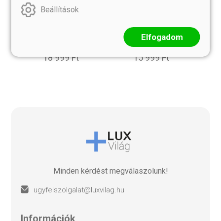
Beállítások
EGYEDI TÖKÉLETES
BOLDOGSÁG KULCSA
EGYENSÚLY NYAKLÁNC
TÜRKIZ NYAKLÁNC
Elfogadom
Türkiz-rudraksha
L méret
18 999 Ft
15 999 Ft
Minden kérdést megválaszolunk!
ugyfelszolgalat@luxvilag.hu
információk