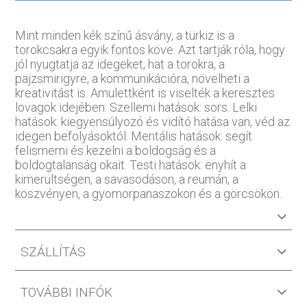
Mint minden kék színű ásvány, a türkiz is a
torokcsakra egyik fontos köve. Azt tartják róla, hogy
jól nyugtatja az idegeket, hat a torokra, a
pajzsmirigyre, a kommunikációra, növelheti a
kreativitást is. Amulettként is viselték a keresztes
lovagok idejében. Szellemi hatások: sors. Lelki
hatások: kiegyensúlyozó és vidító hatása van, véd az
idegen befolyásoktól. Mentális hatások: segít
felismerni és kezelni a boldogság és a
boldogtalanság okait. Testi hatások: enyhít a
kimerültségen, a savasodáson, a reumán, a
köszvényen, a gyomorpanaszokon és a görcsökön.
SZÁLLÍTÁS
TOVÁBBI INFÓK