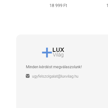
18 999 Ft
Minden kérdést megválaszolunk!
ugyfelszolgalat@luxvilag.hu