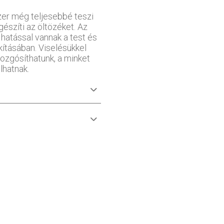
zer még teljesebbé teszi
gészíti az öltözéket. Az
hatással vannak a test és
kításában. Viselésükkel
ozgósíthatunk, a minket
lhatnak.