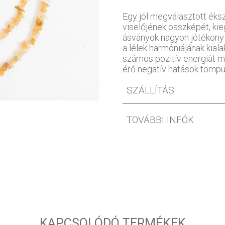
Egy jól megválasztott éks
viselőjének összképét, kie
ásványok nagyon jótékony 
a lélek harmóniájának kiala
számos pozitív energiát m
érő negatív hatások tompu
SZÁLLÍTÁS
TOVÁBBI INFÓK
KAPCSOLÓDÓ TERMÉKEK