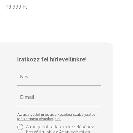
13 999 Ft
Iratkozz fel hírlevelünkre!
Az adatvédelmi és adatkezelési szabályzatot
ide kattintva olvashatja el.
A megadott adataim kezeléséhez
hozzájárulok, az Adatvédelmi és