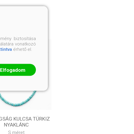
mény biztosítása
nálatára vonatkozó
ttintva
érhető el.
Elfogadom
GSÁG KULCSA TÜRKIZ
NYAKLÁNC
S méret