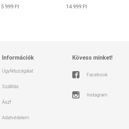
15 999 Ft
14 999 Ft
információk
kövess minket!
ügyfélszolgálat
facebook
szállítás
instagram
ászf
adatvédelem