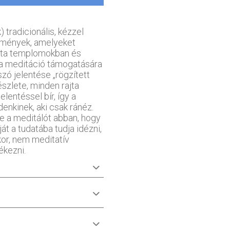
) tradicionális, kézzel
stmények, amelyeket
ta templomokban és
 a meditáció támogatására
szó jelentése „rögzített
szlete, minden rajta
lentéssel bír, így a
enkinek, aki csak ránéz.
se a meditálót abban, hogy
át a tudatába tudja idézni,
kor, nem meditatív
ékezni.