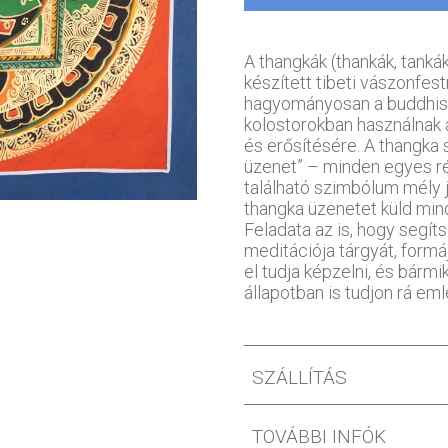
A thangkák (thankák, tankák
készített tibeti vászonfe
hagyományosan a buddhis
kolostorokban használnak
és erősítésére. A thangka 
üzenet” – minden egyes ré
található szimbólum mély je
thangka üzenetet küld mind
Feladata az is, hogy segít
meditációja tárgyát, formáj
el tudja képzelni, és bármi
állapotban is tudjon rá eml
SZÁLLÍTÁS
TOVÁBBI INFÓK