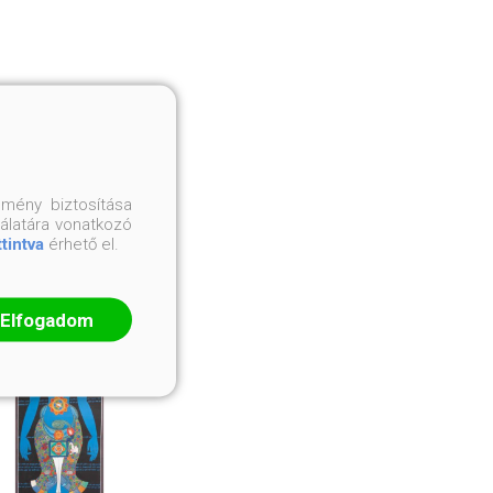
mény biztosítása
nálatára vonatkozó
ttintva
érhető el.
Elfogadom