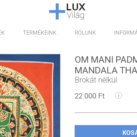
EK
TERMÉKEINK
RÓLUNK
INFORMÁ
OM MANI PAD
MANDALA TH
Brokát nélkül
22 000 Ft
KOS