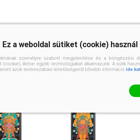
KAPCSOLÓDÓ TERMÉKEK
Ez a weboldal sütiket (cookie) használ
talmának személyre szabott megjelenítése és a böngészési él
 (cookie), illetve egyéb technológiákat alkalmazunk. A sütik hasz
valamint azok testreszabási lehetőségeiről bővebb információ
ide ka