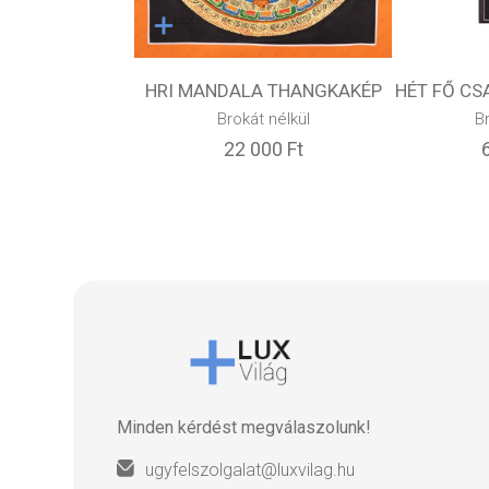
HRI MANDALA THANGKAKÉP
HÉT FŐ C
Brokát nélkül
B
22 000 Ft
Minden kérdést megválaszolunk!
ugyfelszolgalat@luxvilag.hu