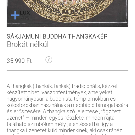
SÁKJAMUNI BUDDHA THANGKAKÉP
Brokát nélkül
35 990 Ft
A thangkák (thankák, tankák) tradicionális, kézzel
készített tibeti vászonfestmények, amelyeket
hagyományosan a buddhista templomokban és
kolostorokban használnak a meditáció támogatására
és erősítésére. A thangka szó jelentése „rögzített
üzenet” – minden egyes részlete, minden rajta
található szimbólum mély jelentéssel bír, így a
thangka üzenetet küld mindenkinek, aki csak ránéz.