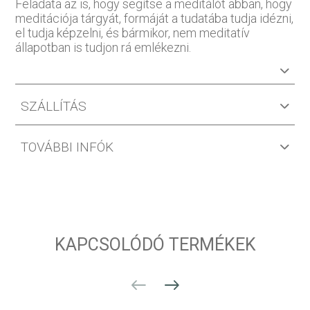
Feladata az is, hogy segítse a meditálót abban, hogy
meditációja tárgyát, formáját a tudatába tudja idézni,
el tudja képzelni, és bármikor, nem meditatív
állapotban is tudjon rá emlékezni.
SZÁLLÍTÁS
TOVÁBBI INFÓK
KAPCSOLÓDÓ TERMÉKEK