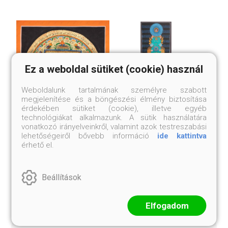
Ez a weboldal sütiket (cookie) használ
Weboldalunk tartalmának személyre szabott
megjelenítése és a böngészési élmény biztosítása
érdekében sütiket (cookie), illetve egyéb
technológiákat alkalmazunk. A sütik használatára
vonatkozó irányelveinkről, valamint azok testreszabási
HRI MANDALA
HÉT FŐ CSAKRA
lehetőségeiről bővebb információ
ide kattintva
THANGKAKÉP
THANGKAKÉP
érhető el.
Brokát nélkül
Brokát nélkül
22 000 Ft
60 000 Ft
Beállítások
Elfogadom