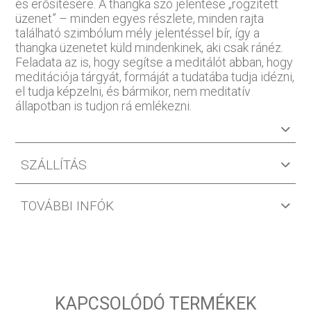
és erősítésére. A thangka szó jelentése „rögzített
üzenet” – minden egyes részlete, minden rajta
található szimbólum mély jelentéssel bír, így a
thangka üzenetet küld mindenkinek, aki csak ránéz.
Feladata az is, hogy segítse a meditálót abban, hogy
meditációja tárgyát, formáját a tudatába tudja idézni,
el tudja képzelni, és bármikor, nem meditatív
állapotban is tudjon rá emlékezni.
SZÁLLÍTÁS
TOVÁBBI INFÓK
KAPCSOLÓDÓ TERMÉKEK