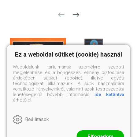
Ez a weboldal sütiket (cookie) használ
Weboldalunk tartalmának személyre szabott
megjelenítése és a böngészési élmény biztosítása
érdekében sütiket (cookie), illetve egyéb
technológiákat alkalmazunk. A sütik használatára
vonatkozó irányelveinkről, valamint azok testreszabási
lehetőségeiről bővebb információ
ide kattintva
érhető el.
HRI MANDALA
HÉT FŐ CSAKRA
THANGKAKÉP
THANGKAKÉP
Brokát nélkül
Brokát nélkül
Beállítások
22 000 Ft
60 000 Ft
Elfogadom