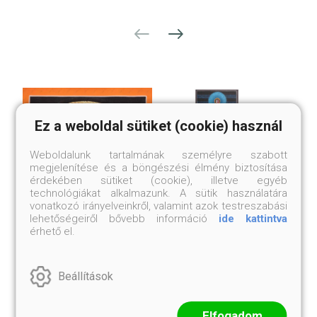
Ez a weboldal sütiket (cookie) használ
Weboldalunk tartalmának személyre szabott
megjelenítése és a böngészési élmény biztosítása
érdekében sütiket (cookie), illetve egyéb
technológiákat alkalmazunk. A sütik használatára
vonatkozó irányelveinkről, valamint azok testreszabási
lehetőségeiről bővebb információ
ide kattintva
érhető el.
HRI MANDALA
HÉT FŐ CSAKRA
THANGKAKÉP
THANGKAKÉP
Brokát nélkül
Brokát nélkül
Beállítások
22 000 Ft
60 000 Ft
Elfogadom