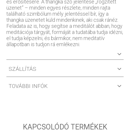
és erősítésére. A thangka szó jelentése „rögzített
üzenet” – minden egyes részlete, minden rajta
található szimbólum mély jelentéssel bír, így a
thangka üzenetet küld mindenkinek, aki csak ránéz.
Feladata az is, hogy segítse a meditálót abban, hogy
meditációja tárgyát, formáját a tudatába tudja idézni,
el tudja képzelni, és bármikor, nem meditatív
állapotban is tudjon rá emlékezni.
SZÁLLÍTÁS
TOVÁBBI INFÓK
KAPCSOLÓDÓ TERMÉKEK