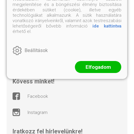
ászf
megjelenítése és a böngészési élmény biztosítása
érdekében sütiket (cookie), illetve egyéb
technológiákat alkalmazunk. A sütik használatára
adatvédelem
vonatkozó irányelveinkről, valamint azok testreszabási
lehetőségeiről bővebb információ
ide kattintva
érhető el.
elállási nyilatkozat
süti beállítások
Beállítások
árkötött termékek
Elfogadom
kövess minket!
facebook
instagram
Iratkozz fel hírlevelünkre!