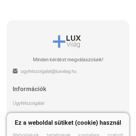
Minden kérdést megválaszolunk!
ugyfelszolgalat@luxvilag.hu
információk
ügyfélszolgálat
szállítás
Ez a weboldal sütiket (cookie) használ
Weboldalunk tartalmának személyre szabott