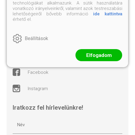
technológiákat alkalmazunk. A sütik használatára
elállási nyilatkozat
vonatkozó irányelveinkről, valamint azok testreszabási
lehetőségeiről bővebb információ
ide kattintva
érhető el.
süti beállítások
Beállítások
árkötött termékek
Elfogadom
kövess minket!
facebook
instagram
Iratkozz fel hírlevelünkre!