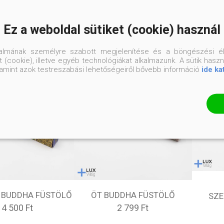
Ez a weboldal sütiket (cookie) használ
talmának személyre szabott megjelenítése és a böngészési él
 (cookie), illetve egyéb technológiákat alkalmazunk. A sütik hasz
valamint azok testreszabási lehetőségeiről bővebb információ
ide ka
 BUDDHA FÜSTÖLŐ
ÖT BUDDHA FÜSTÖLŐ
SZE
14 500 Ft
2 799 Ft