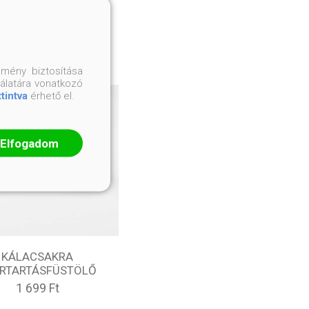
mény biztosítása
nálatára vonatkozó
ttintva
érhető el.
Elfogadom
KÁLACSAKRA
RTARTÁSFÜSTÖLŐ
1 699 Ft