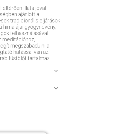
eltérően illata jóval
ségben ajánlott a
sek tradicionális eljárások
ú himalájai gyógynövény,
ágok felhasználásával
tt meditációhoz,
segít megszabadulni a
ugtató hatással van az
rab füstölőt tartalmaz.