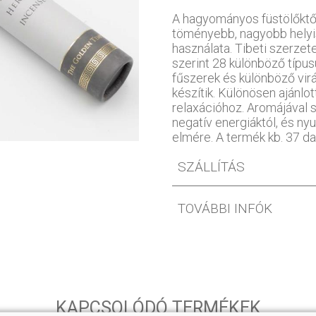
A hagyományos füstölőktől 
töményebb, nagyobb helyi
használata. Tibeti szerzete
szerint 28 különböző típus
fűszerek és különböző vir
készítik. Különösen ajánlo
relaxációhoz. Aromájával 
negatív energiáktól, és ny
elmére. A termék kb. 37 da
SZÁLLÍTÁS
TOVÁBBI INFÓK
KAPCSOLÓDÓ TERMÉKEK