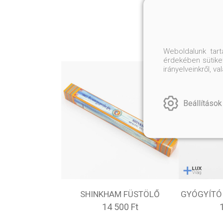
Weboldalunk tar
érdekében sütiket
irányelveinkről, 
Beállítások
SHINKHAM FÜSTÖLŐ
GYÓGYÍTÓ
14 500 Ft