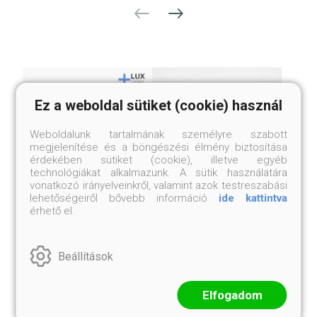
Ez a weboldal sütiket (cookie) használ
Weboldalunk tartalmának személyre szabott
megjelenítése és a böngészési élmény biztosítása
érdekében sütiket (cookie), illetve egyéb
technológiákat alkalmazunk. A sütik használatára
vonatkozó irányelveinkről, valamint azok testreszabási
lehetőségeiről bővebb információ
ide kattintva
érhető el.
SHINKHAM FÜSTÖLŐ
GYÓGYÍTÓ BUDDHA
FÜSTÖLŐ
14 500 Ft
14 500 Ft
Beállítások
Elfogadom