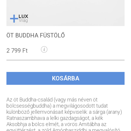
ÖT BUDDHA FÜSTÖLŐ
2 799 Ft
KOSÁRBA
Az öt Buddha-család (vagy más néven öt
bölcsességbuddha) a megvilágosodott tudat
különböző jellemvonásait képviselik: a sárga (arany)
Ratnaszambhava a lelki gazdagságot, a kék
Aksobhja a bölcs elmét, a vörös Amitábha az
együttérzést, a zöld Amóghasziddhi a megvalósító