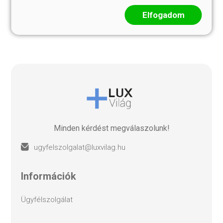
Türkiz
Korall
69 999 Ft
69 999 Ft
Elfogadom
Minden kérdést megválaszolunk!
ugyfelszolgalat@luxvilag.hu
információk
ügyfélszolgálat