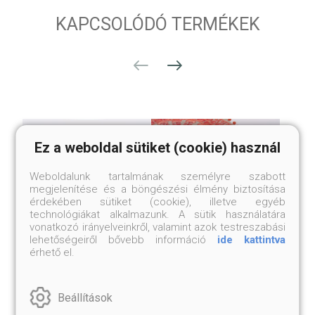
KAPCSOLÓDÓ TERMÉKEK
Ez a weboldal sütiket (cookie) használ
Weboldalunk tartalmának személyre szabott
megjelenítése és a böngészési élmény biztosítása
érdekében sütiket (cookie), illetve egyéb
technológiákat alkalmazunk. A sütik használatára
vonatkozó irányelveinkről, valamint azok testreszabási
lehetőségeiről bővebb információ
ide kattintva
érhető el.
NAGY MÉRETŰ, KÉZI
NAGY MÉRETŰ, KÉZI
HÍMZÉSŰ NEPÁLI
HÍMZÉSŰ NEPÁLI
PUFFHUZAT
PUFFHUZAT
Beállítások