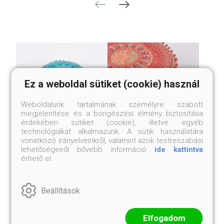
Ez a weboldal sütiket (cookie) használ
Weboldalunk tartalmának személyre szabott
megjelenítése és a böngészési élmény biztosítása
érdekében sütiket (cookie), illetve egyéb
technológiákat alkalmazunk. A sütik használatára
vonatkozó irányelveinkről, valamint azok testreszabási
NAGY MÉRETŰ, KÉZI
NAGY MÉRETŰ, KÉZI
lehetőségeiről bővebb információ
ide kattintva
HÍMZÉSŰ NEPÁLI
HÍMZÉSŰ NEPÁLI
érhető el.
PUFFHUZAT
PUFFHUZAT
Türkiz
Korall
Beállítások
69 999 Ft
69 999 Ft
Elfogadom