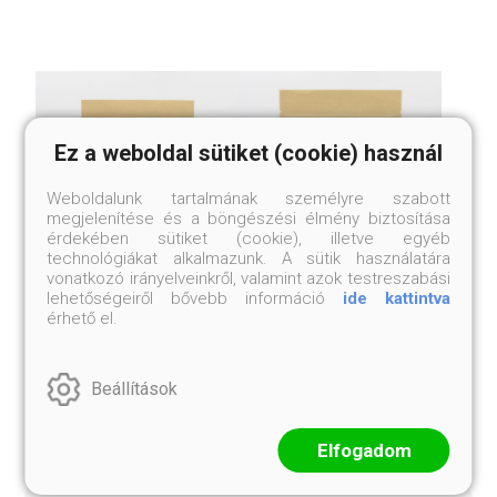
Ez a weboldal sütiket (cookie) használ
Weboldalunk tartalmának személyre szabott
megjelenítése és a böngészési élmény biztosítása
érdekében sütiket (cookie), illetve egyéb
technológiákat alkalmazunk. A sütik használatára
vonatkozó irányelveinkről, valamint azok testreszabási
lehetőségeiről bővebb információ
ide kattintva
HIMALÁJAI ILAM TEA
HIMALÁJAI FEKETE TEA
érhető el.
75 gramm
75 gramm
4 999 Ft
5 499 Ft
Beállítások
Elfogadom