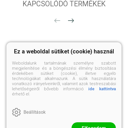
KAPCSOLÓDÓ TERMÉKEK
Ez a weboldal sütiket (cookie) használ
Weboldalunk tartalmának személyre szabott
megjelenítése és a böngészési élmény biztosítása
érdekében sütiket (cookie), illetve egyéb
technológiákat alkalmazunk. A sütik használatára
vonatkozó irányelveinkről, valamint azok testreszabási
lehetőségeiről bővebb információ
ide kattintva
érhető el.
HIMALÁJAI ILAM TEA
HIMALÁJAI FEKETE TEA
75 gramm
75 gramm
Beállítások
4 999 Ft
5 499 Ft
Elfogadom