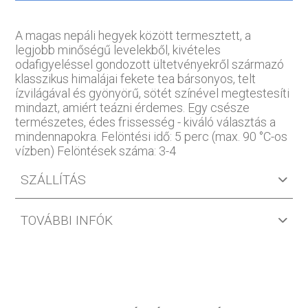
A magas nepáli hegyek között termesztett, a
legjobb minőségű levelekből, kivételes
odafigyeléssel gondozott ültetvényekről származó
klasszikus himalájai fekete tea bársonyos, telt
ízvilágával és gyönyörű, sötét színével megtestesíti
mindazt, amiért teázni érdemes. Egy csésze
természetes, édes frissesség - kiváló választás a
mindennapokra. Felöntési idő: 5 perc (max. 90 °C-os
vízben) Felöntések száma: 3-4
SZÁLLÍTÁS
TOVÁBBI INFÓK