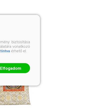
mény biztosítása
nálatára vonatkozó
ttintva
érhető el.
Elfogadom