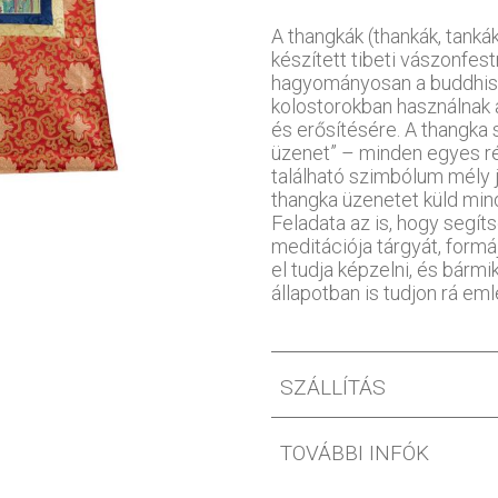
A thangkák (thankák, tankák
készített tibeti vászonfe
hagyományosan a buddhis
kolostorokban használnak
és erősítésére. A thangka 
üzenet” – minden egyes ré
található szimbólum mély je
thangka üzenetet küld mind
Feladata az is, hogy segít
meditációja tárgyát, formáj
el tudja képzelni, és bármi
állapotban is tudjon rá eml
SZÁLLÍTÁS
TOVÁBBI INFÓK