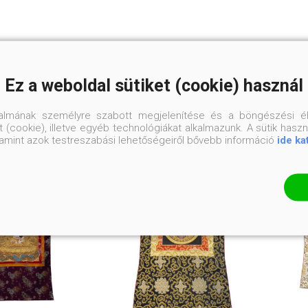
KAPCSOLÓDÓ TERMÉKEK
Ez a weboldal sütiket (cookie) használ
talmának személyre szabott megjelenítése és a böngészési él
 (cookie), illetve egyéb technológiákat alkalmazunk. A sütik hasz
valamint azok testreszabási lehetőségeiről bővebb információ
ide ka