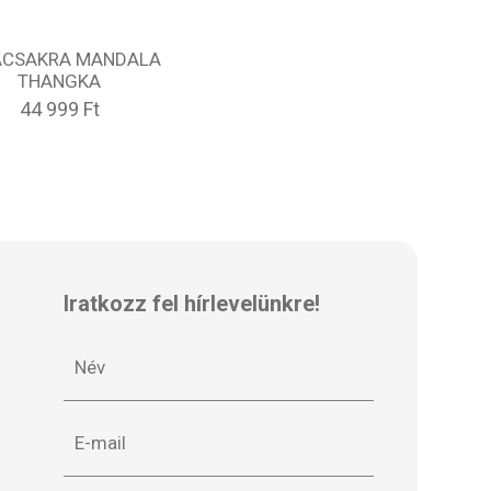
ACSAKRA MANDALA
THANGKA
44 999 Ft
Iratkozz fel hírlevelünkre!