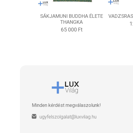
SÁKJAMUNI BUDDHA ÉLETE
VADZSRAS
THANGKA
1
65 000 Ft
Minden kérdést megválaszolunk!
ugyfelszolgalat@luxvilag.hu