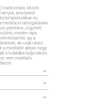
) tradicionális, kézzel
stmények, amelyeket
ta templomokban és
 a meditáció támogatására
szó jelentése „rögzített
szlete, minden rajta
lentéssel bír, így a
enkinek, aki csak ránéz.
se a meditálót abban, hogy
át a tudatába tudja idézni,
kor, nem meditatív
ékezni.