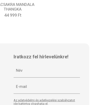
ACSAKRA MANDALA
THANGKA
44 999 Ft
Iratkozz fel hírlevelünkre!
Az adatvédelmi és adatkezelési szabályzatot
ide kattintva olvashatja el.