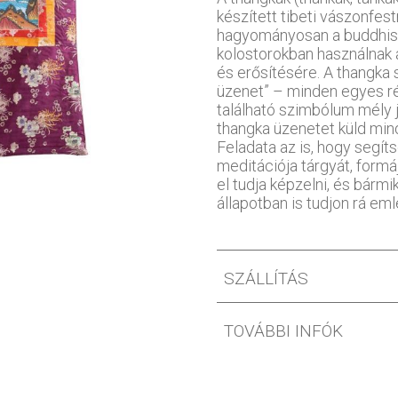
készített tibeti vászonfe
hagyományosan a buddhis
kolostorokban használnak
és erősítésére. A thangka 
üzenet” – minden egyes ré
található szimbólum mély je
thangka üzenetet küld mind
Feladata az is, hogy segít
meditációja tárgyát, formáj
el tudja képzelni, és bármi
állapotban is tudjon rá eml
SZÁLLÍTÁS
TOVÁBBI INFÓK