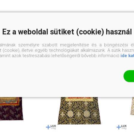
KAPCSOLÓDÓ TERMÉKEK
Ez a weboldal sütiket (cookie) használ
talmának személyre szabott megjelenítése és a böngészési él
 (cookie), illetve egyéb technológiákat alkalmazunk. A sütik hasz
valamint azok testreszabási lehetőségeiről bővebb információ
ide ka