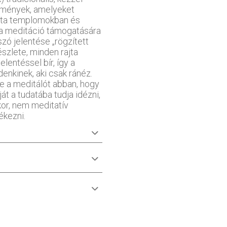
stmények, amelyeket
ta templomokban és
 a meditáció támogatására
szó jelentése „rögzített
szlete, minden rajta
lentéssel bír, így a
enkinek, aki csak ránéz.
se a meditálót abban, hogy
át a tudatába tudja idézni,
kor, nem meditatív
ékezni.