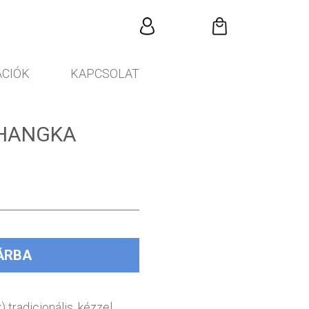
CIÓK
KAPCSOLAT
THANGKA
ÁRBA
) tradicionális, kézzel