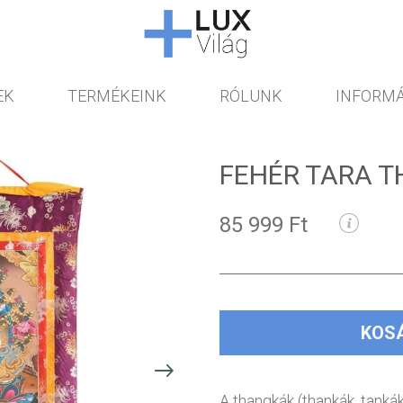
EK
TERMÉKEINK
RÓLUNK
INFORMÁ
FEHÉR TARA 
85 999 Ft
KOS
A thangkák (thankák, tankák