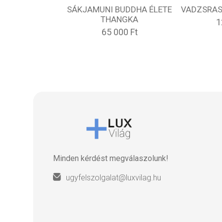
SÁKJAMUNI BUDDHA ÉLETE
VADZSRAS
THANGKA
1
65 000 Ft
Minden kérdést megválaszolunk!
ugyfelszolgalat@luxvilag.hu