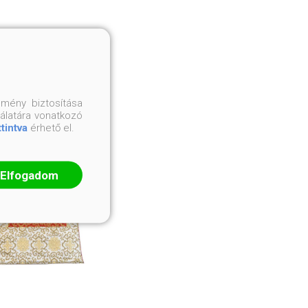
mény biztosítása
nálatára vonatkozó
ttintva
érhető el.
Elfogadom