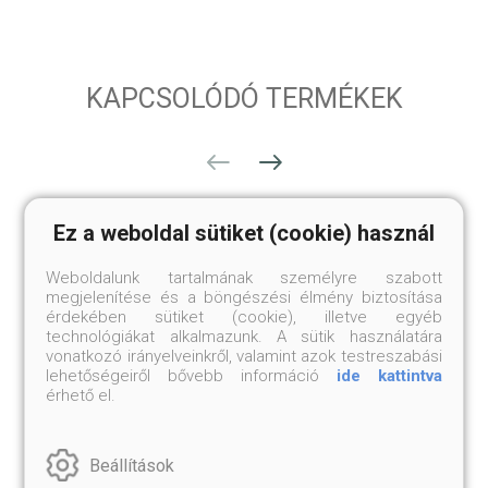
KAPCSOLÓDÓ TERMÉKEK
Ez a weboldal sütiket (cookie) használ
Weboldalunk tartalmának személyre szabott
megjelenítése és a böngészési élmény biztosítása
érdekében sütiket (cookie), illetve egyéb
technológiákat alkalmazunk. A sütik használatára
vonatkozó irányelveinkről, valamint azok testreszabási
lehetőségeiről bővebb információ
ide kattintva
érhető el.
Beállítások
SÁKJAMUNI BUDDHA
VADZSRASZATTVA