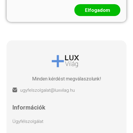
ÉLETE THANGKA
THANGKA
Elfogadom
65 000 Ft
126 999 Ft
Minden kérdést megválaszolunk!
ugyfelszolgalat@luxvilag.hu
információk
ügyfélszolgálat