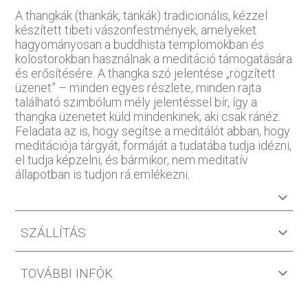
A thangkák (thankák, tankák) tradicionális, kézzel
készített tibeti vászonfestmények, amelyeket
hagyományosan a buddhista templomokban és
kolostorokban használnak a meditáció támogatására
és erősítésére. A thangka szó jelentése „rögzített
üzenet” – minden egyes részlete, minden rajta
található szimbólum mély jelentéssel bír, így a
thangka üzenetet küld mindenkinek, aki csak ránéz.
Feladata az is, hogy segítse a meditálót abban, hogy
meditációja tárgyát, formáját a tudatába tudja idézni,
el tudja képzelni, és bármikor, nem meditatív
állapotban is tudjon rá emlékezni.
SZÁLLÍTÁS
TOVÁBBI INFÓK