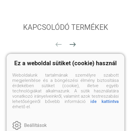
KAPCSOLÓDÓ TERMÉKEK
Ez a weboldal sütiket (cookie) használ
Weboldalunk tartalmának személyre szabott
megjelenítése és a böngészési élmény biztosítása
érdekében sütiket (cookie), illetve egyéb
technológiákat alkalmazunk. A sütik használatára
vonatkozó irányelveinkről, valamint azok testreszabási
lehetőségeiről bővebb információ
ide kattintva
érhető el.
Beállítások
SÁKJAMUNI BUDDHA
VADZSRASZATTVA