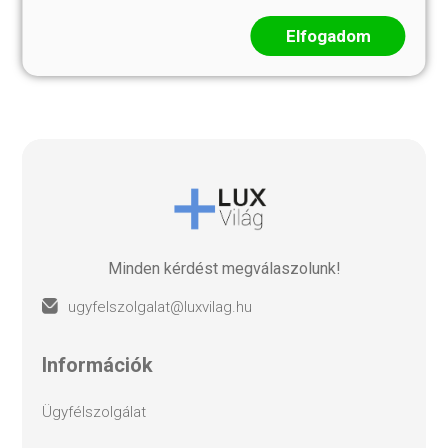
ÉLETE THANGKA
THANGKA
Elfogadom
65 000 Ft
126 999 Ft
Minden kérdést megválaszolunk!
ugyfelszolgalat@luxvilag.hu
információk
ügyfélszolgálat