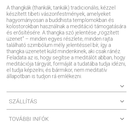
A thangkák (thankák, tankák) tradicionális, kézzel
készített tibeti vászonfestmények, amelyeket
hagyományosan a buddhista templomokban és
kolostorokban használnak a meditáció támogatására
és erősítésére. A thangka szó jelentése „rögzített
üzenet” – minden egyes részlete, minden rajta
található szimbólum mély jelentéssel bír, így a
thangka üzenetet küld mindenkinek, aki csak ránéz.
Feladata az is, hogy segítse a meditálót abban, hogy
meditációja tárgyát, formáját a tudatába tudja idézni,
el tudja képzelni, és bármikor, nem meditatív
állapotban is tudjon rá emlékezni.
SZÁLLÍTÁS
TOVÁBBI INFÓK