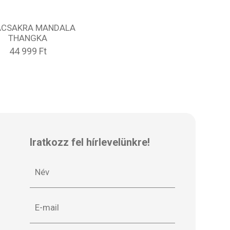
ACSAKRA MANDALA
THANGKA
44 999 Ft
Iratkozz fel hírlevelünkre!