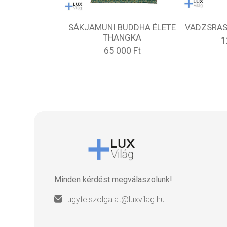
SÁKJAMUNI BUDDHA ÉLETE
VADZSRAS
THANGKA
1
65 000 Ft
Minden kérdést megválaszolunk!
ugyfelszolgalat@luxvilag.hu