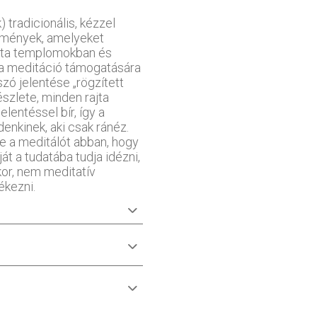
) tradicionális, kézzel
stmények, amelyeket
ta templomokban és
 a meditáció támogatására
szó jelentése „rögzített
szlete, minden rajta
lentéssel bír, így a
enkinek, aki csak ránéz.
se a meditálót abban, hogy
át a tudatába tudja idézni,
kor, nem meditatív
ékezni.