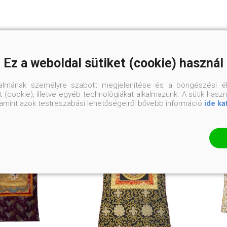
KAPCSOLÓDÓ TERMÉKEK
Ez a weboldal sütiket (cookie) használ
talmának személyre szabott megjelenítése és a böngészési él
 (cookie), illetve egyéb technológiákat alkalmazunk. A sütik hasz
valamint azok testreszabási lehetőségeiről bővebb információ
ide ka