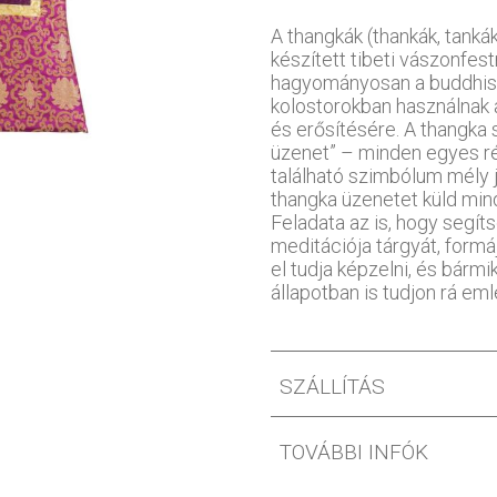
A thangkák (thankák, tankák
készített tibeti vászonfe
hagyományosan a buddhis
kolostorokban használnak
és erősítésére. A thangka 
üzenet” – minden egyes ré
található szimbólum mély je
thangka üzenetet küld mind
Feladata az is, hogy segít
meditációja tárgyát, formáj
el tudja képzelni, és bármi
állapotban is tudjon rá eml
SZÁLLÍTÁS
TOVÁBBI INFÓK