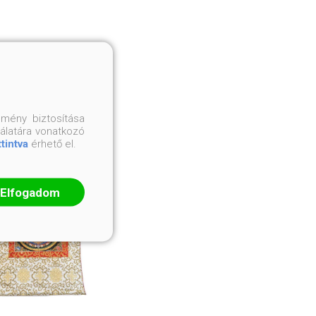
mény biztosítása
nálatára vonatkozó
ttintva
érhető el.
Elfogadom